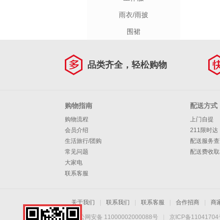
雨衣/雨披
围裙
品类齐全，轻松购物
购物指南
配送方式
购物流程
上门自提
会员介绍
211限时达
生活旅行/团购
配送服务查
常见问题
配送费收取
大家电
联系客服
关于我们
|
联系我们
|
联系客服
|
合作招商
|
商
京公网安备 11000002000088号
|
京ICP备1104170