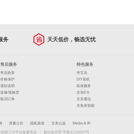
服务
天天低价，畅选无忧
售后服务
特色服务
售后政策
夺宝岛
价格保护
DIY装机
退款说明
延保服务
返修/退换货
京东E卡
取消订单
京东通信
京鱼座智能
测
|
质量公告
|
隐私政策
|
京东公益
|
Media & IR
交易第三方平台备案凭证
|
新出发京零 字第大120007号