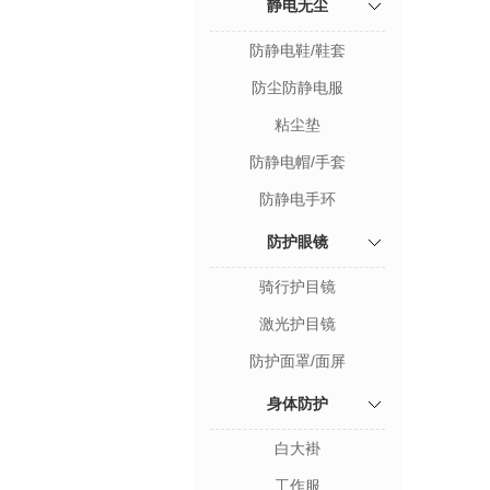
静电无尘
防静电鞋/鞋套
防尘防静电服
粘尘垫
防静电帽/手套
防静电手环
防护眼镜
骑行护目镜
激光护目镜
防护面罩/面屏
身体防护
白大褂
工作服