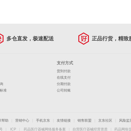
多仓直发，极速配送
正品行货，精致
支付方式
货到付款
在线支付
询
分期付款
标准
公司转账
家帮助
|
营销中心
|
手机京东
|
友情链接
|
销售联盟
|
京东社区
|
风险监
4号
|
ICP
|
药品医疗器械网络服务备案
|
自营医疗器械经营资质
|
药品网络