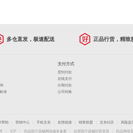
多仓直发，极速配送
正品行货，精致
支付方式
货到付款
在线支付
询
分期付款
标准
公司转账
家帮助
|
营销中心
|
手机京东
|
友情链接
|
销售联盟
|
京东社区
|
风险监
4号
|
ICP
|
药品医疗器械网络服务备案
|
自营医疗器械经营资质
|
药品网络