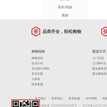
雨衣/雨披
围裙
品类齐全，轻松购物
购物指南
配送方式
购物流程
上门自提
会员介绍
211限时达
生活旅行/团购
配送服务查
常见问题
配送费收取
大家电
联系客服
关于我们
|
联系我们
|
联系客服
|
合作招商
|
商
京公网安备 11000002000088号
|
京ICP备1104170