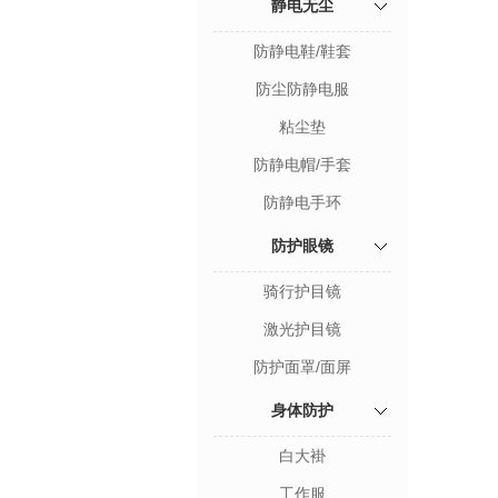
静电无尘
防静电鞋/鞋套
防尘防静电服
粘尘垫
防静电帽/手套
防静电手环
防护眼镜
骑行护目镜
激光护目镜
防护面罩/面屏
身体防护
白大褂
工作服