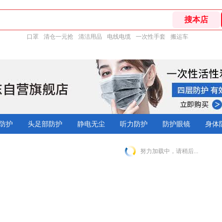
口罩
清仓一元抢
清洁用品
电线电缆
一次性手套
搬运车
防护
头足部防护
静电无尘
听力防护
防护眼镜
身体
努力加载中，请稍后...