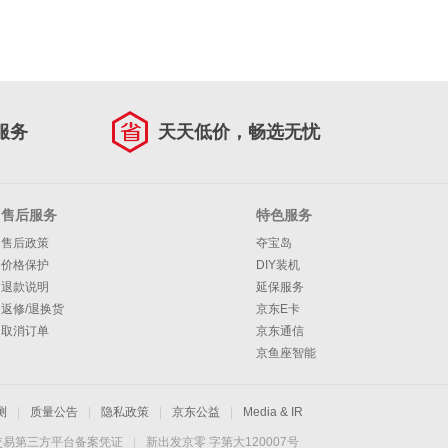
服务
天天低价，畅选无忧
售后服务
特色服务
售后政策
夺宝岛
价格保护
DIY装机
退款说明
延保服务
返修/退换货
京东E卡
取消订单
京东通信
京鱼座智能
测
|
质量公告
|
隐私政策
|
京东公益
|
Media & IR
交易第三方平台备案凭证
|
新出发京零 字第大120007号